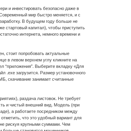
тери и инвестировать безопасно даже в
Современный мир быстро меняется, и с
заработку. В будущем году больше не
же стартовый капитал), чтобы приступить
остаточно интернета, немного времени и
ен, стоит попробовать актуальные
ице в левом верхнем углу кликните на
ел “приложения”. Выберите вкладку «Для
йл .exe загрузится. Размер установочного
МБ, скачивание занимает считанные
риятиях), раздача листовок. Не требует
ть и чистый внешний вид. Модель (при
ладе), а работаете посредником между
 отметить, что это удобный вариант для
, не рискуя крупными суммами. Чем
ем больше становится мошенников.