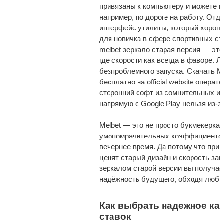
привязаны к компьютеру и можете и
например, по дороге на работу. О
интерфейс утилиты, который хорош
для новичка в сфере спортивных с
melbet зеркало старая версия — эт
где скорости как всегда в фаворе.
безпроблемного запуска. Скачать
бесплатно на official website опер
сторонний софт из сомнительных и
напрямую с Google Play нельзя из
Melbet — это не просто букмекерка
умопомрачительных коэффициентов
вечернее время. Да потому что при
ценят старый дизайн и скорость за
зеркалом старой версии вы получа
надёжность будущего, обходя любы
Как выбрать надежное ка
ставок