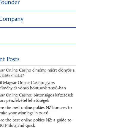
Founder
 Company
nt Posts
ar Online Casino élmény: miért előnyös a
s játékkínálat?
l Magyar Online Casino: gyors
kélmény és vonzó bónuszok 2026-ban
ar Online Casino: biztonságos kifizetések
ors pénzfelvétel lehetőségek
ore the best online pokies NZ bonuses to
mize your winnings in 2026
ore the best online pokies NZ: a guide to
 RTP slots and quick