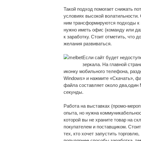
Такой подход помогает снижать по
условиях высокой волатильности. 
ним трансформируются подходы к 
нужно иметь офис (команду или да
к заработку. Стоит отметить, что д
желания развиваться.
Если сайт будет недоступ
зеркала. На главной стран
иконку мобильного телефона, разд
Windows» и нажмите «Скачать», фа
файла составляет около два,один 
секунды.
Работа на выставках (промо-мероп
опыта, но нужна коммуникабельнос
которой вы не храните товар на ск
покупателем и поставщиком. Стоит
тех, кто хочет запустить торговлю
популярнее способы заработка, т