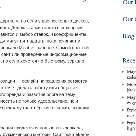
Our 
6
Our
дартным, но если у вас несколько дисков,
иант. Делаю ставки только в офшорной
равится и выбор ставок, и коэффициенты.
Blog
жду минут пятнадцать, пока починяет и
ь зеркало Мелбет рабочее. Самый простой
й сайт или проверенные информационные
Rece
 но если хочется по-быстрому, зеркало
.
Magy
széle
 позиции — офлайн-направления остаются
Mobi
то хочет делать работу или общаться
játé
го бренда и развитие блога на тему
Magy
иносить не только удовольствие, но и
és gy
з рекламу (партнёрские ссылки), продажу
Expl
maxi
Expl
рации придется использовать зеркала,
high
у букмекерской конторы. Сайт bukmekerov