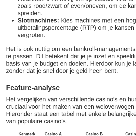
zoals rood/zwart of even/oneven, om de ka
spreiden.
Slotmachines:
Kies machines met een hog
uitbetalingspercentage (RTP) om je kansen 
vergroten.
Het is ook nuttig om een bankroll-managementst
te passen. Dit betekent dat je je inzet en speeld
basis van je budget en doelen. Hierdoor kun je 
zonder dat je snel door je geld heen bent.
Feature-analyse
Het vergelijken van verschillende casino’s en hun
cruciaal voor het maken van een weloverwogen
Hieronder staat een tabel met enkele belangrij
van populaire casino’s.
Kenmerk
Casino A
Casino B
Casin