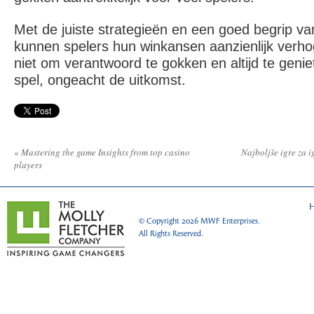
Met de juiste strategieën en een goed begrip va
kunnen spelers hun winkansen aanzienlijk verh
niet om verantwoord te gokken en altijd te genie
spel, ongeacht de uitkomst.
«
Mastering the game Insights from top casino
Najboljše igre za 
players
© Copyright
2026
MWF Enterprises.
All Rights Reserved.