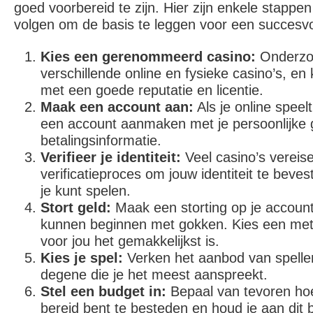
goed voorbereid te zijn. Hier zijn enkele stappen
volgen om de basis te leggen voor een succesvol
Kies een gerenommeerd casino:
Onderzo
verschillende online en fysieke casino’s, en 
met een goede reputatie en licentie.
Maak een account aan:
Als je online speelt
een account aanmaken met je persoonlijke
betalingsinformatie.
Verifieer je identiteit:
Veel casino’s vereis
verificatieproces om jouw identiteit te beves
je kunt spelen.
Stort geld:
Maak een storting op je accoun
kunnen beginnen met gokken. Kies een met
voor jou het gemakkelijkst is.
Kies je spel:
Verken het aanbod van spelle
degene die je het meest aanspreekt.
Stel een budget in:
Bepaal van tevoren hoe
bereid bent te besteden en houd je aan dit 