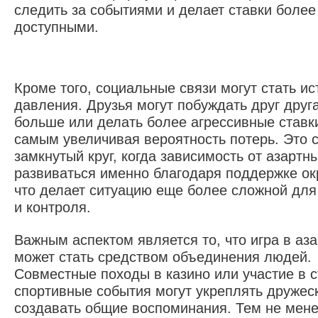
следить за событиями и делает ставки более
доступными.
Кроме того, социальные связи могут стать и
давления. Друзья могут побуждать друг друга
больше или делать более агрессивные ставк
самым увеличивая вероятность потерь. Это 
замкнутый круг, когда зависимость от азартн
развиваться именно благодаря поддержке ок
что делает ситуацию еще более сложной дл
и контроля.
Важным аспектом является то, что игра в аз
может стать средством объединения людей.
Совместные походы в казино или участие в с
спортивные события могут укреплять дружеск
создавать общие воспоминания. Тем не мене