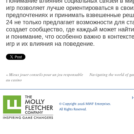
Понимание влияния социальных связей в ми
игр позволяет лучше ориентироваться в свои
предпочтениях и принимать взвешенные реше
24 не только предлагает возможности для ста
создает сообщество, где каждый может найт
и понимание, что особенно важно в контекст
игр и их влияния на поведение.
«
Mieux jouer conseils pour un jeu responsable
Navigating the world of ga
au casino
© Copyright
2026
MWF Enterprises.
All Rights Reserved.